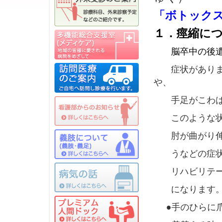
「ボトック
１．痙縮に
脳卒中の後遺症
症状があります
や、
手足がこわばっ
このような状態
肘が曲がり伸び
うなどの症状に
リハビリテーシ
になります
●手のひらに爪