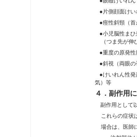
●眼瞼けいれん
●片側顔面けい
●痙性斜頸（首
●小児脳性まひ
（つま先が伸び
●重度の原発性
●斜視（両眼の
●けいれん性発
気）等
４．副作用
副作用として
これらの症状は
場合は、医師に