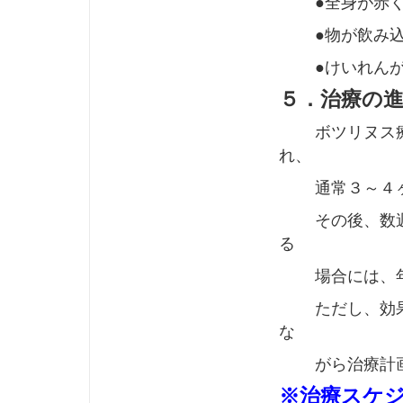
●全身が赤く
●物が飲み込
●けいれんが
５．治療の
ボツリヌス療法
れ、
通常３～４ヶ
その後、数週間
る
場合には、年に
ただし、効果の
な
がら治療計画
※治療スケ