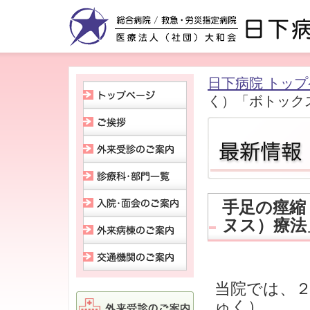
日下病院 トッ
く）「ボトック
手足の痙縮
ヌス）療法
当院では、
ゅく）