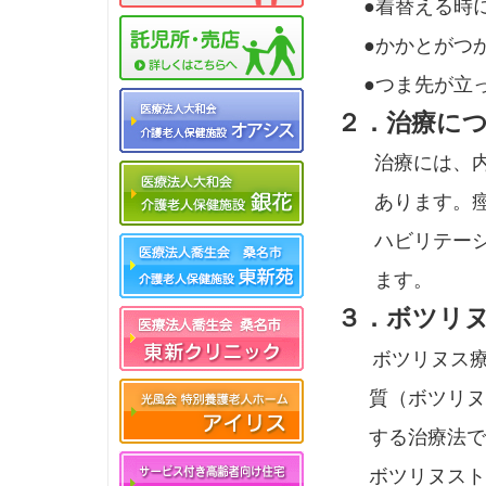
●着替える時に
●かかとがつか
●つま先が立っ
２．治療に
治療には、内服
あります。痙縮
ハビリテーショ
ます。
３．ボツリ
ボツリヌス療
質（ボツリヌス
する治療法で
ボツリヌストキ