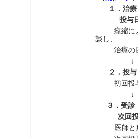
１．治療
投与日
痙縮によっ
談し、
治療の目標
↓
２．投与
初回投
↓ 経
３．受診
次回投与
医師と